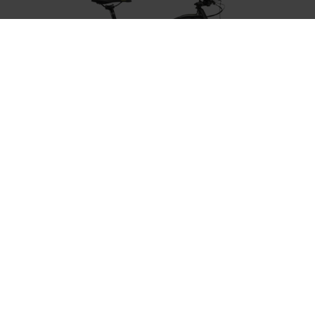
Fahrrad-Center Zell am See
Kitzsteinhornstraße 1
5700 Zell am See/Schüttdorf
Mobil
: 0043 664/73639936
Telefon
: 0043 6542/53151
Fax:
0043 6542/53151