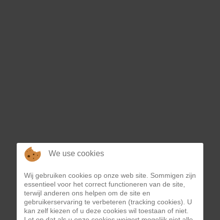
FIETSTOCHTEN MET HET GEZIN
We use cookies
Wij gebruiken cookies op onze web site. Sommigen zijn
essentieel voor het correct functioneren van de site,
terwijl anderen ons helpen om de site en
gebruikerservaring te verbeteren (tracking cookies). U
kan zelf kiezen of u deze cookies wil toestaan of niet.
Let op dat als u onze cookies weigert mogelijk niet alle