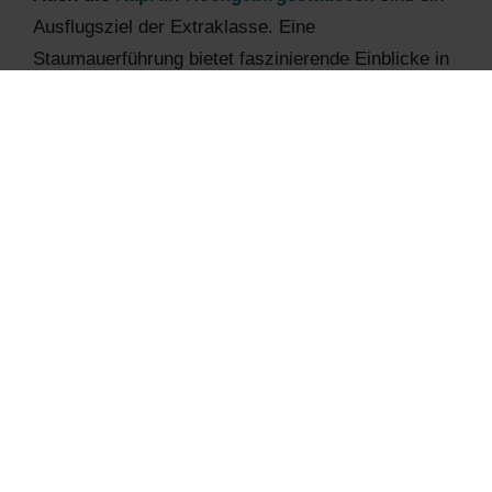
Ausflugsziel der Extraklasse. Eine
Staumauerführung bietet faszinierende Einblicke in
das hochalpine Bauwerk. Hier befinden sich auch
ein spektakulärer Klettersteig an einer Staumauer
sowie die „Kletterarena Höhenburg“ mit weiteren
Sportklettermöglichkeiten.