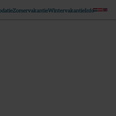
datie
Zomervakantie
Wintervakantie
Info