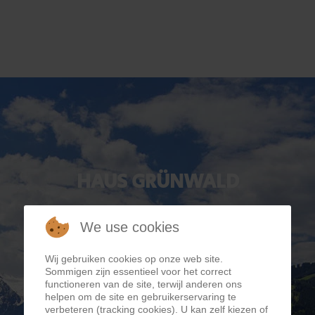
HAUS GRÜNWALD
We use cookies
Wij gebruiken cookies op onze web site.
Sommigen zijn essentieel voor het correct
functioneren van de site, terwijl anderen ons
helpen om de site en gebruikerservaring te
verbeteren (tracking cookies). U kan zelf kiezen of