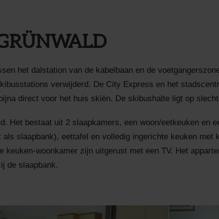
 GRÜNWALD
ussen het dalstation van de kabelbaan en de voetgangerszon
kibusstations verwijderd. De City Express en het stadscent
bijna direct voor het huis skiën. De skibushalte ligt op slec
verd. Het bestaat uit 2 slaapkamers, een woon/eetkeuken 
t als slaapbank), eettafel en volledig ingerichte keuken met
 keuken-woonkamer zijn uitgerust met een TV. Het apparte
j de slaapbank.