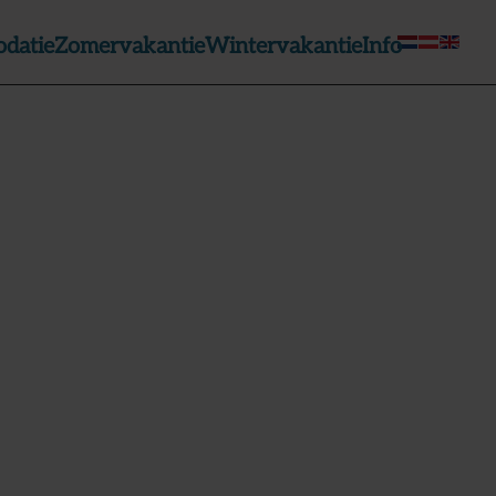
datie
Zomervakantie
Wintervakantie
Info