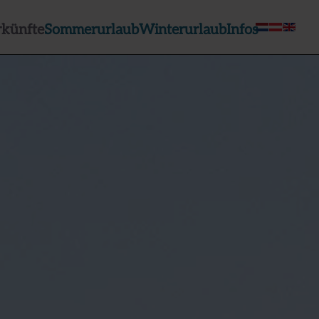
rkünfte
Sommerurlaub
Winterurlaub
Infos