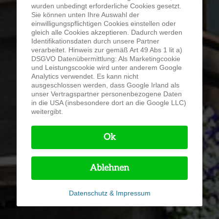
wurden unbedingt erforderliche Cookies gesetzt.
Sie können unten Ihre Auswahl der
einwilligungspflichtigen Cookies einstellen oder
gleich alle Cookies akzeptieren. Dadurch werden
Identifikationsdaten durch unsere Partner
verarbeitet. Hinweis zur gemäß Art 49 Abs 1 lit a)
DSGVO Datenübermittlung: Als Marketingcookie
und Leistungscookie wird unter anderem Google
Analytics verwendet. Es kann nicht
ausgeschlossen werden, dass Google Irland als
unser Vertragspartner personenbezogene Daten
in die USA (insbesondere dort an die Google LLC)
weitergibt.
Ok
Ablehnen
Datenschutz & Impressum