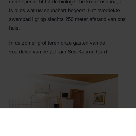
in de openlucht tot de biologische kruidensauna, er
is alles wat uw saunahart begeert. Het overdekte
zwembad ligt op slechts 250 meter afstand van ons
huis.
In de zomer profiteren onze gasten van de
voordelen van de Zell am See-Kaprun Card